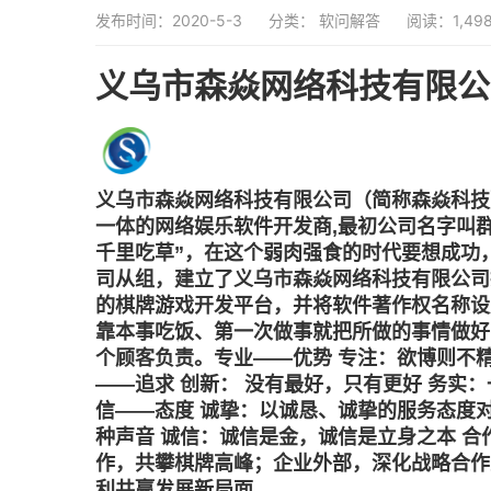
发布时间：2020-5-3
分类：
软问解答
阅读：1,49
义乌市森焱网络科技有限公
义乌市森焱网络科技有限公司（简称森焱科技）
一体的网络娱乐软件开发商,最初公司名字叫
千里吃草”，在这个弱肉强食的时代要想成功
司从组，建立了义乌市森焱网络科技有限公司拥
的棋牌游戏开发平台，并将软件著作权名称设
靠本事吃饭、第一次做事就把所做的事情做好
个顾客负责。专业——优势 专注：欲博则不精
——追求 创新： 没有最好，只有更好 务实
信——态度 诚挚：以诚恳、诚挚的服务态度
种声音 诚信：诚信是金，诚信是立身之本 合
作，共攀棋牌高峰；企业外部，深化战略合作
利共赢发展新局面。