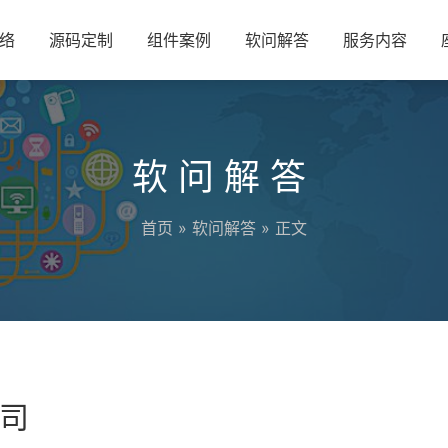
络
源码定制
组件案例
软问解答
服务内容
软问解答
首页
»
软问解答
» 正文
司