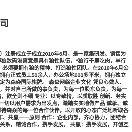
8
司
注册成立于成立2010年6月，是一家集研发、销售为
群狼数码港寓意是具有狼性队伍，
“狼行千里吃肉，羊行
，必须要拥有狼的精神、打造
狼性团队
。在2019年6月公
有正式员工50余人，办公场地600多平米，拥有独立
定为森焱国际棋牌。 森焱网络企业文化 凭良心做人、
，并对自己所做的事负责，为每一位股东负责，为每一
，欲全则不细 专业：以专致精，以质取胜 创新、务实
：一切以用户需求为出发点，踏踏实实地做产品 诚挚、诚
对待森焱的每一位合作伙伴，以开放的心态广泛地听取各
作、共赢——原则 合作：企业内部，齐心协力，团结合
关系，精诚合作，携手发展。 共赢：携手发展，开创互