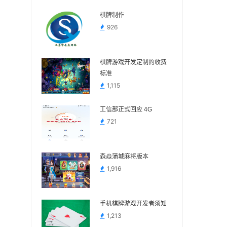
棋牌制作
926
棋牌游戏开发定制的收费
标准
1,115
工信部正式回应 4G
721
森焱蒲城麻将版本
1,916
手机棋牌游戏开发者须知
1,213